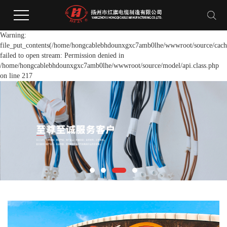
Warning:
file_put_contents(/home/hongcablebhdounxgxc7amb0lhe/wwwroot/source/cache
failed to open stream: Permission denied in
/home/hongcablebhdounxgxc7amb0lhe/wwwroot/source/model/api.class.php
on line 217