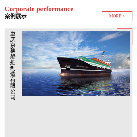
Corporate performance
案例展示
MORE >
重
武
厦
临
福
福
庆
昌
门
海
建
建
京
造
市
市
闽
国
穗
船
海
宏
南
安
船
厂
运
胜
造
船
舶
船
船
船
业
制
舶
厂
厂
有
造
材
限
有
料
公
限
有
司
公
限
司
公
司