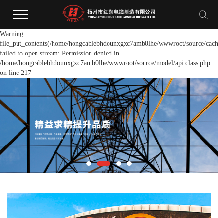
Warning:
file_put_contents(/home/hongcablebhdounxgxc7amb0lhe/wwwroot/source/cache
failed to open stream: Permission denied in
/home/hongcablebhdounxgxc7amb0lhe/wwwroot/source/model/api.class.php
on line 217