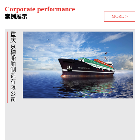
Corporate performance
案例展示
MORE >
重
武
厦
临
福
福
庆
昌
门
海
建
建
京
造
市
市
闽
国
穗
船
海
宏
南
安
船
厂
运
胜
造
船
舶
船
船
船
业
制
舶
厂
厂
有
造
材
限
有
料
公
限
有
司
公
限
司
公
司