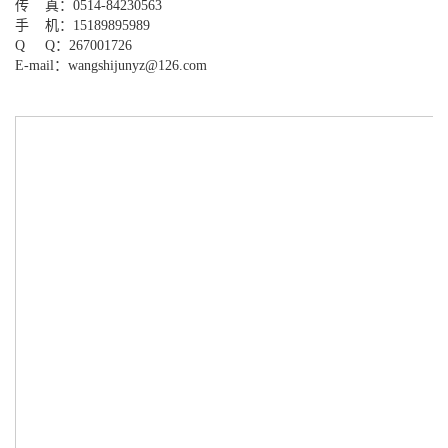
传 真：0514-84230563
手 机：15189895989
Q Q：267001726
E-mail：wangshijunyz@126.com