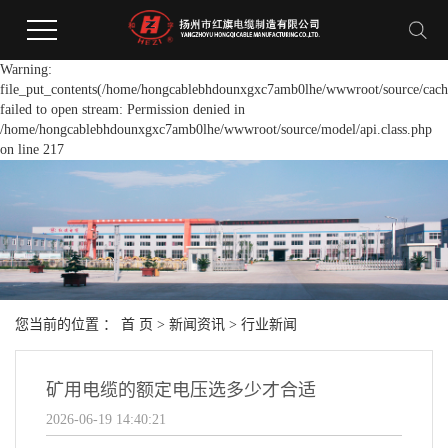
Warning:
file_put_contents(/home/hongcablebhdounxgxc7amb0lhe/wwwroot/source/cache
failed to open stream: Permission denied in
/home/hongcablebhdounxgxc7amb0lhe/wwwroot/source/model/api.class.php
on line 217
您当前的位置 ：
首 页
>
新闻资讯
>
行业新闻
矿用电缆的额定电压选多少才合适
2026-06-19 14:40:21