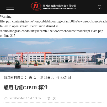
Warning:
file_put_contents(/home/hongcablebhdounxgxc7amb0lhe/wwwroot/source/cache
failed to open stream: Permission denied in
/home/hongcablebhdounxgxc7amb0lhe/wwwroot/source/model/api.class.php
on line 217
您当前的位置 ：
首 页
>
新闻资讯
>
行业新闻
船用电缆CJPJR 标准
2020-04-07 14:13:37
次