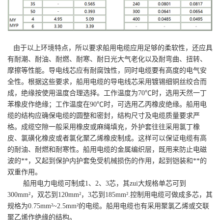
由于以上环境特点，所以要求船用电缆应用足够的柔软性，还应具
有耐潮、耐油、耐燃、耐寒、耐日光大气老化以及耐弯曲、扭转、
摩擦等性能。导电线芯应有耐腐蚀性，同时电缆要有高度的电气安
全性。根据这些要求，船用电缆的导电线芯采用镀锡细铜丝绞合而
成，绝缘按使用温度合理选择。工作温度为70℃时，选用天然一丁
苯橡皮作绝缘；工作温度在90℃时，可选用乙丙橡皮绝缘。船用电
缆的结构应确保电缆的圆整和密封，结构尺寸及电缆质量要求严
格。成缆空隙一般采用橡皮或麻绳填充，外护套往往采用氯丁橡
皮、氯磺化橡皮或者氯化聚乙烯橡皮制成。这样可以保证电缆有高
的耐油、耐燃和耐寒性。船用电缆的金属编织层，既用来防止电磁
波的**，又起到保护内护套免受机械损伤的作用，起到铠装和**的
双重作用。
船用电力电缆可制成1、2、3芯，其zui大规格单芯可到
300mm²，双芯到120mm²，3芯到185mm².控制用电缆可做成多芯，其
规格为0.75mm²~2.5mm²的电缆。船用电缆也有采用聚氯乙烯或交联
聚乙烯作绝缘的结构。