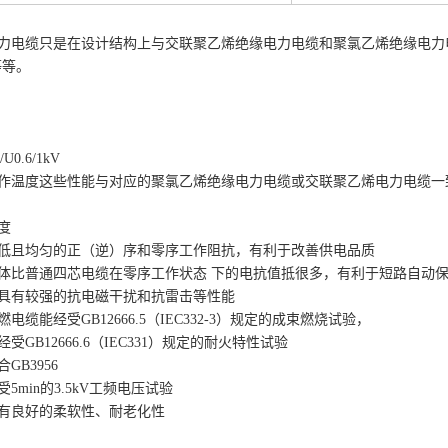
力电缆只是在设计结构上与交联聚乙烯绝缘电力电缆和聚氯乙烯绝缘电力电缆有
T等等。
/U
0.6/1kV
作温度
这些性能与对应的聚氯乙烯绝缘电力电缆或交联聚乙烯电力电缆一
度
低且均匀的正（逆）序和零序工作阻抗，有利于改善供电品质
体比普通四芯电缆在零序工作状态 下的电抗值抵很多，有利于短路自动
具有较强的抗电磁干扰和抗雷击等性能
燃电缆能经受GB12666.5（IEC332-3）规定的成束燃烧试验，
受GB12666.6（IEC331）规定的耐火特性试验
合GB3956
受5min的3.5kV工频电压试验
有良好的柔软性、耐老化性