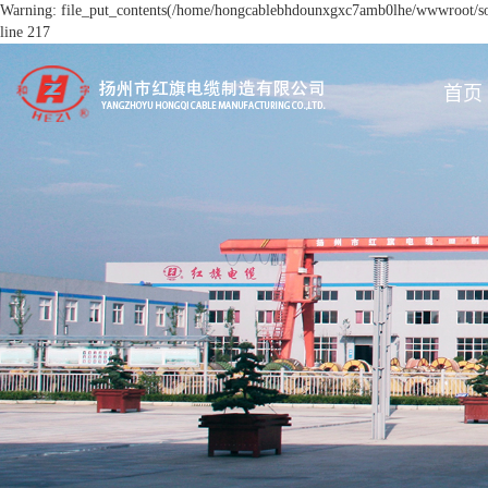
Warning: file_put_contents(/home/hongcablebhdounxgxc7amb0lhe/wwwroot/sour
line 217
首页