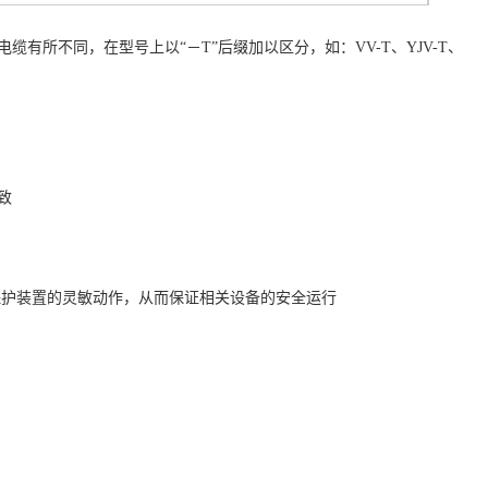
所不同，在型号上以“－T”后缀加以区分，如：VV-T、YJV-T、
致
保护装置的灵敏动作，从而保证相关设备的安全运行