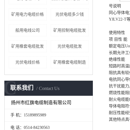
号说明
同心导体电
矿用电力电缆价格
光伏电缆多少钱
YJLV22-
船用电线公司
矿用控制电缆批发
使用特性
项 目
性 能
额定电压Uo
矿用橡套电缆批发
光伏电缆批发
长期允许工
绝缘性能
光伏电线价格
矿用橡套电缆制造
短路时高温
阻抗
具有较
C
电抗
同心导
抗干扰能力
联系我们
Contact Us
燃烧性能
阻
耐火电缆能经
扬州市红旗电缆制造有限公司
导体电阻
符
耐压性能
经
手 机：15189895989
其他特点
具
电 话：0514-84230563