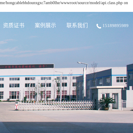
/home/hongcablebhdounxgxc7amb0lhe/wwwroot/source/model/api.class.php on
资质证书
案例展示
联系我们
15189895989