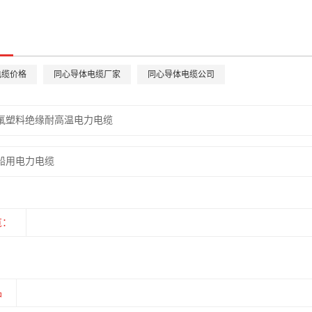
电缆价格
同心导体电缆厂家
同心导体电缆公司
氟塑料绝缘耐高温电力电缆
船用电力电缆
览：
品