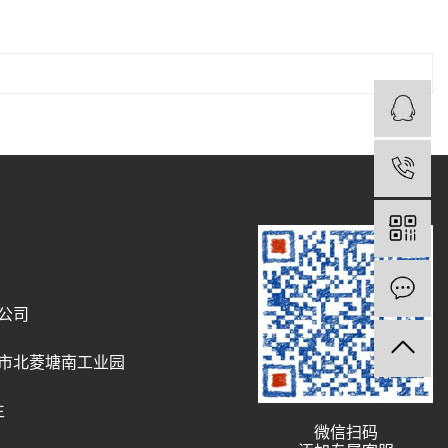
1
公司
市北菱塘南工业园
生
微信扫码