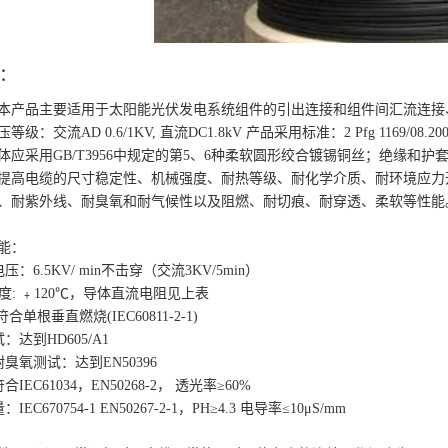
：
本产品主要适用于太阳能光伏发电系统组件的引出连接和组件间汇流连接
级：交流AD 0.6/1KV, 直流DC1.8kV 产品采用标准：2 Pfg 1169/08.
体应采用GB/T3956中规定的第5、6种柔软圆形绞合镀锡铜丝；绝缘和
提高电缆的尺寸稳定性、机械强度、耐热等级、耐化学介质、耐环境应力
、耐紫外线、耐臭氧和耐气候性以及阻燃、耐切痕、耐穿透、柔软等性能
能：
：6.5KV/ min不击穿（交流3KV/5min）
度: ﹢120℃，导体直流电阻见上表
合单根垂直燃烧(IEC60811-2-1)
：达到HD605/A1
臭氧测试：达到EN50396
IEC61034，EN50268-2， 透光率≥60%
EC670754-1 EN50267-2-1，PH≥4.3 电导率≤10μS/mm