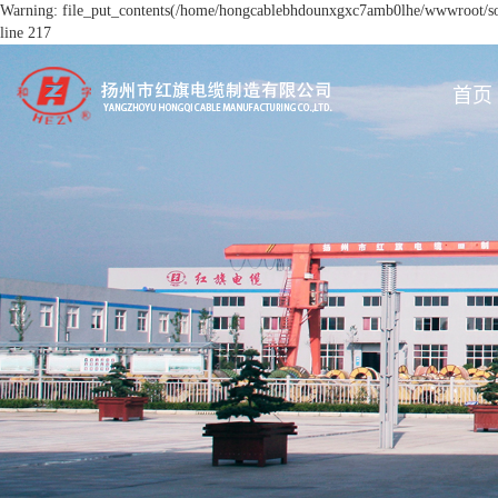
Warning: file_put_contents(/home/hongcablebhdounxgxc7amb0lhe/wwwroot/sour
line 217
首页