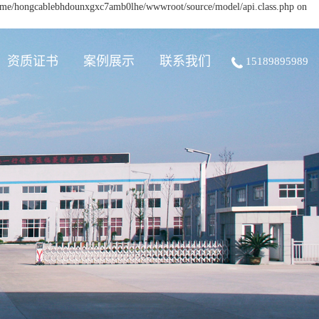
/home/hongcablebhdounxgxc7amb0lhe/wwwroot/source/model/api.class.php on
资质证书
案例展示
联系我们
15189895989