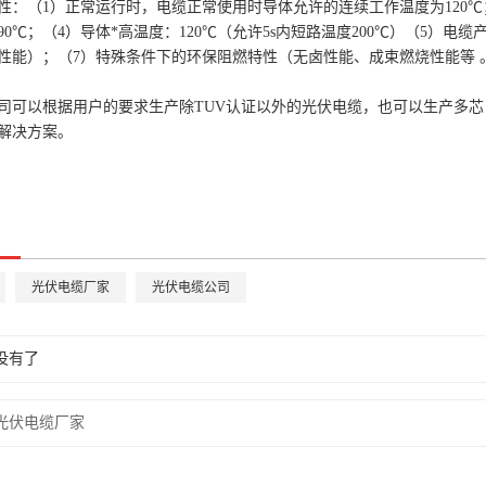
性：（1）正常运行时，电缆正常使用时导体允许的连续工作温度为120℃
～90℃；（4）导体*高温度：120℃（允许5s内短路温度200℃）（5）
性能）；（7）特殊条件下的环保阻燃特性（无卤性能、成束燃烧性能等 
司可以根据用户的要求生产除TUV认证以外的光伏电缆，也可以生产多芯（2
解决方案。
光伏电缆厂家
光伏电缆公司
没有了
光伏电缆厂家