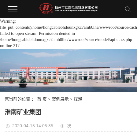
Warning:
file_put_contents(/home/hongcablebhdounxgxc7amb0lhe/wwwroot/source/cache
failed to open stream: Permission denied in
/home/hongcablebhdounxgxc7amb0lhe/wwwroot/source/model/api.class.php
on line 217
您当前的位置 ：
首 页
>
案例展示
>
煤炭
淮南矿业集团
2020-04-15 14:05:35
次