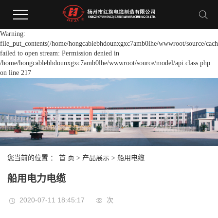
Warning:
file_put_contents(/home/hongcablebhdounxgxc7amb0lhe/wwwroot/source/cache
failed to open stream: Permission denied in
/home/hongcablebhdounxgxc7amb0lhe/wwwroot/source/model/api.class.php
on line 217
您当前的位置 ：
首 页
>
产品展示
>
船用电缆
船用电力电缆
2020-07-11 18:45:17
次