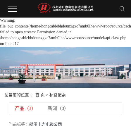
Warning:
file_put_contents(/home/hongcablebhdounxgxc7amb0lhe/wwwroot/source/cache
failed to open stream: Permission denied in
/home/hongcablebhdounxgxc7amb0lhe/wwwroot/source/model/api.class.php
on line 217
您当前的位置 ：
首 页
> 标签搜索
产品（3）
新闻（0）
当前标签：
船用电力电缆公司